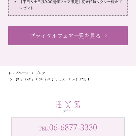
【平日＆土日祝9:00開催フェア限定】初来館時タクシー料金プ
レゼント
ブライダルフェア一覧を見る
トップページ
ブログ
【ｳｪﾃﾞｨﾝｸﾞｵｰﾌﾟﾝｷﾞｬﾗﾘｰ】テラス ﾌﾞﾗｲﾀﾞﾙｴｽﾃ！
06-6877-3330
TEL.