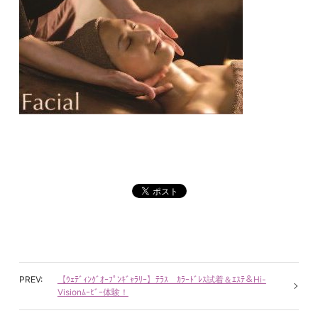
【ｳｪﾃﾞｨﾝｸﾞｵｰﾌﾟﾝｷﾞｬﾗﾘｰ】ﾃﾗｽ ｶﾗｰﾄﾞﾚｽ試着＆ｴｽﾃ＆Hi-
Visionﾑｰﾋﾞｰ体験！